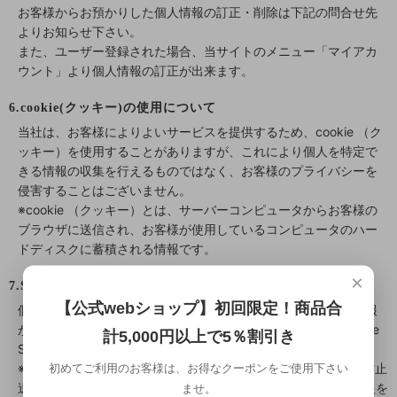
お客様からお預かりした個人情報の訂正・削除は下記の問合せ先
よりお知らせ下さい。
また、ユーザー登録された場合、当サイトのメニュー「マイアカ
ウント」より個人情報の訂正が出来ます。
6.cookie(クッキー)の使用について
当社は、お客様によりよいサービスを提供するため、cookie （ク
ッキー）を使用することがありますが、これにより個人を特定で
きる情報の収集を行えるものではなく、お客様のプライバシーを
侵害することはございません。
※cookie （クッキー）とは、サーバーコンピュータからお客様の
ブラウザに送信され、お客様が使用しているコンピュータのハー
ドディスクに蓄積される情報です。
×
7.SSLの使用について
【公式webショップ】初回限定！商品合
個人情報の入力時には、セキュリティ確保のため、これらの情報
が傍受、妨害または改ざんされることを防ぐ目的でSSL（Secure
計5,000円以上で5％割引き
Sockets Layer）技術を使用しております。
※ SSLは情報を暗号化することで、盗聴防止やデータの改ざん防止
初めてご利用のお客様は、お得なクーポンをご使用下さい
送受信する機能のことです。SSLを利用する事でより安全に情報を
ませ。