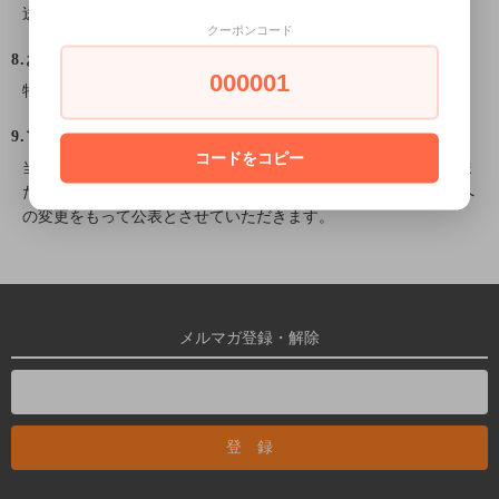
送信する事が可能となります。
クーポンコード
8.お問合せ先
000001
特定商取引法に基づく表記をご覧ください。
9.プライバシーポリシーの変更
コードをコピー
当ショップでは、収集する個人情報の変更、利用目的の変更、ま
たはその他プライバシーポリシーの変更を行う際は、当ページへ
の変更をもって公表とさせていただきます。
メルマガ登録・解除